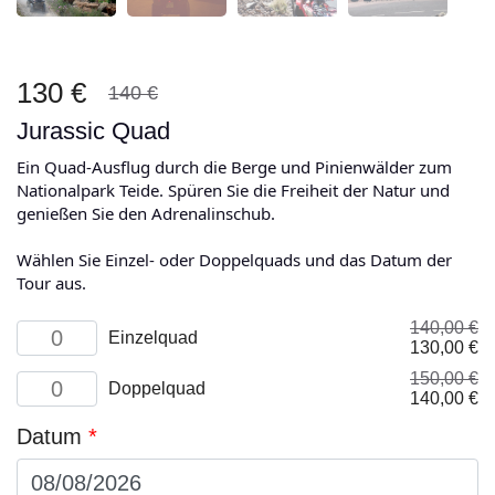
130 €
140 €
Jurassic Quad
Ein Quad-Ausflug durch die Berge und Pinienwälder zum
Nationalpark Teide. Spüren Sie die Freiheit der Natur und
genießen Sie den Adrenalinschub.
Wählen Sie Einzel- oder Doppelquads und das Datum der
Tour aus.
140,00
€
Single
Einzelquad
Ursprüngli
Ak
130,00
€
quad
Preis
Pr
Menge
150,00
€
Double
war:
ist
Doppelquad
Ursprüngli
Ak
140,00
€
quad
140,00 €
13
Preis
Pr
Menge
Datum
*
war:
ist
150,00 €
14