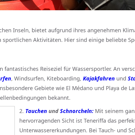
ischen Inseln, bietet aufgrund ihres angenehmen Kl
 sportlichen Aktivitäten. Hier sind einige beliebte Spo
ein fantastisches Reiseziel für Wassersportler. An ver
rfen
, Windsurfen, Kiteboarding,
Kajakfahren
und
St
insbesondere Gebiete wie El Médano und Playa de Las
ellenbedingungen bekannt.
Tauchen
und
Schnorcheln:
Mit seinem gan
hervorragenden Sicht ist Teneriffa das perfekt
Unterwassererkundungen. Bei Tauch- und S