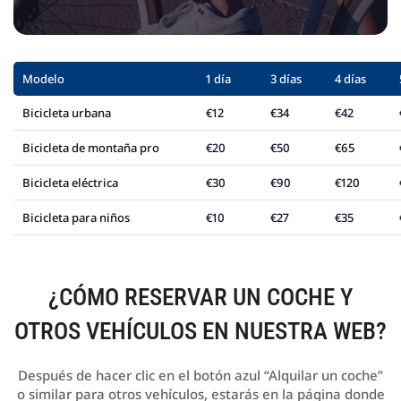
Modelo
1 día
3 días
4 días
Bicicleta urbana
€12
€34
€42
Bicicleta de montaña pro
€20
€50
€65
Bicicleta eléctrica
€30
€90
€120
Bicicleta para niños
€10
€27
€35
¿CÓMO RESERVAR UN COCHE Y
OTROS VEHÍCULOS EN NUESTRA WEB?
Después de hacer clic en el botón azul “Alquilar un coche”
o similar para otros vehículos, estarás en la página donde