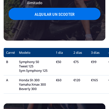
ilimitado
ALQUILAR UN SCOOTER
Carné
Modelo
1 día
2 días
3 días
B
Symphony 50
€50
€75
€99
Tweet 125
Sym Symphony 125
A
Honda Sh 300
€60
€120
€165
Yamaha Xmax 300
Beverly 300