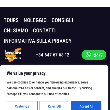
TOURS
NOLEGGIO
CONSIGLI
CHI SIAMO
CONTATTI
INFORMATIVA SULLA PRIVACY
+34 647 67 68 12
24/7
Vedi anche:
We value your privacy
Immersioni subacquee
Parapendio
We use cookies to enhance your browsing experience, serve
Kayak
personalized ads or content, and analyze our traffic. By clicking
"Accept All", you consent to our use of cookies.
Partecipa al nostro programma di
affiliazione
Customize
Reject All
Accept All