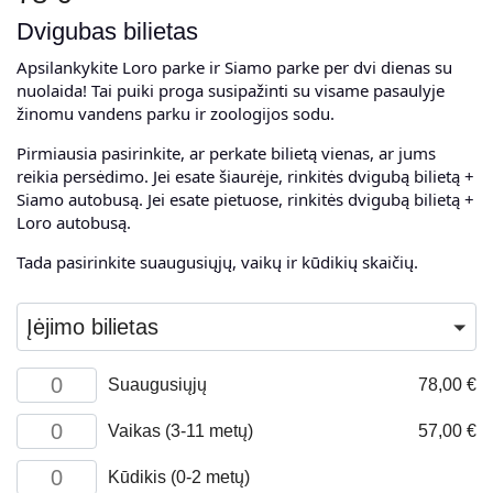
Dvigubas bilietas
Apsilankykite Loro parke ir Siamo parke per dvi dienas su
nuolaida! Tai puiki proga susipažinti su visame pasaulyje
žinomu vandens parku ir zoologijos sodu.
Pirmiausia pasirinkite, ar perkate bilietą vienas, ar jums
reikia persėdimo. Jei esate šiaurėje, rinkitės dvigubą bilietą +
Siamo autobusą. Jei esate pietuose, rinkitės dvigubą bilietą +
Loro autobusą.
Tada pasirinkite suaugusiųjų, vaikų ir kūdikių skaičių.
Įėjimo bilietas
produkto
Suaugusiųjų
78,00
€
kiekis:
Adult
produkto
Vaikas (3-11 metų)
57,00
€
kiekis:
Child
produkto
Kūdikis (0-2 metų)
(3-
kiekis: