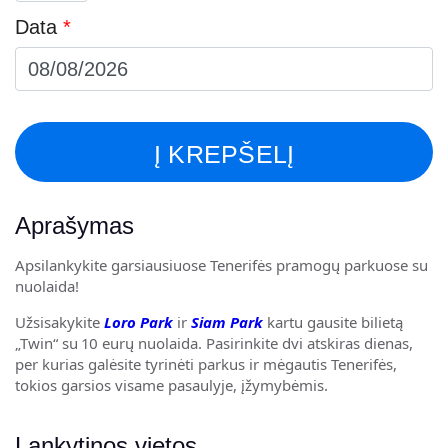
11
Infant
Data
*
years)
(0-
2
years)
Į KREPŠELĮ
Aprašymas
Apsilankykite garsiausiuose Tenerifės pramogų parkuose su
nuolaida!
Užsisakykite
Loro Park
ir
Siam Park
kartu gausite bilietą
„Twin“ su 10 eurų nuolaida. Pasirinkite dvi atskiras dienas,
per kurias galėsite tyrinėti parkus ir mėgautis Tenerifės,
tokios garsios visame pasaulyje, įžymybėmis.
Lankytinos vietos