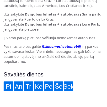
autobusą iš Puerto de la Cruz ir Loro autobusą iš pietinių
turistinių kaimelių (Las Americas, Los Cristianos ir kt.).
Užsisakykite
Dvigubas bilietas + autobusas į Siam park
,
jei gyvenate Puerto de La Cruz.
Užsisakykite
Dvigubas bilietas + autobusas į Loro Park
,
jei gyvenate pietuose.
Į Siamo parką pietuose važiuoja nemokamas autobusas.
Pas mus taip pat galite
išsinuomoti automobilį
ir į parkus
vykti savarankiškai. Vienintelis nepatogumas gali būti pilna
automobilių stovėjimo aikštelė dėl didelio abiejų parkų
populiarumo.
Savaitės dienos
Pi
An
Tr
Ke
Pe
Še
Sek