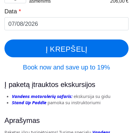
Original
Cu
asmenims
206,00
€
kiekis:
215,00 €.
17
Jet
price
pr
2
Ski
Data
*
was:
is:
hours
+
255,00 €.
20
Jet
SUP
Ski
for
+
2
SUP
people
for
2
Į KREPŠELĮ
people
Book now and save up to 19%
Į paketą įtrauktos ekskursijos
Vandens motorolerių safaris:
ekskursija su gidu
Stand Up Paddle
pamoka su instruktoriumi
Aprašymas
Paketas jūrų tyrinėtojams! Turime specialų
Vandens