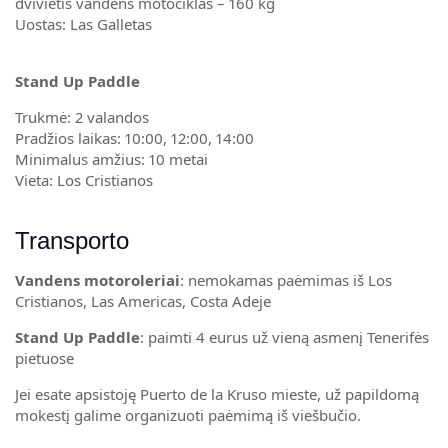
dvivietis vandens motociklas – 160 kg
Uostas: Las Galletas
Stand Up Paddle
Trukmė: 2 valandos
Pradžios laikas: 10:00, 12:00, 14:00
Minimalus amžius: 10 metai
Vieta: Los Cristianos
Transporto
Vandens motoroleriai
: nemokamas paėmimas iš Los
Cristianos, Las Americas, Costa Adeje
Stand Up Paddle
: paimti 4 eurus už vieną asmenį Tenerifės
pietuose
Jei esate apsistoję Puerto de la Kruso mieste, už papildomą
mokestį galime organizuoti paėmimą iš viešbučio.