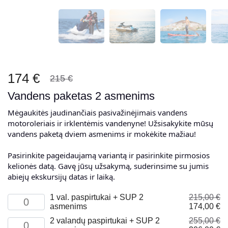
174 €
215 €
Vandens paketas 2 asmenims
Mėgaukitės jaudinančiais pasivažinėjimais vandens
motoroleriais ir irklentėmis vandenyne! Užsisakykite mūsų
vandens paketą dviem asmenims ir mokėkite mažiau!
Pasirinkite pageidaujamą variantą ir pasirinkite pirmosios
kelionės datą. Gavę jūsų užsakymą, suderinsime su jumis
abiejų ekskursijų datas ir laiką.
1 val. paspirtukai + SUP 2
215,00
€
produkto
Original
Cu
asmenims
174,00
€
kiekis:
price
pr
1
2 valandų paspirtukai + SUP 2
255,00
€
produkto
was:
is:
hour