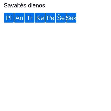
Savaitės dienos
Pi
An
Tr
Ke
Pe
Še
Sek