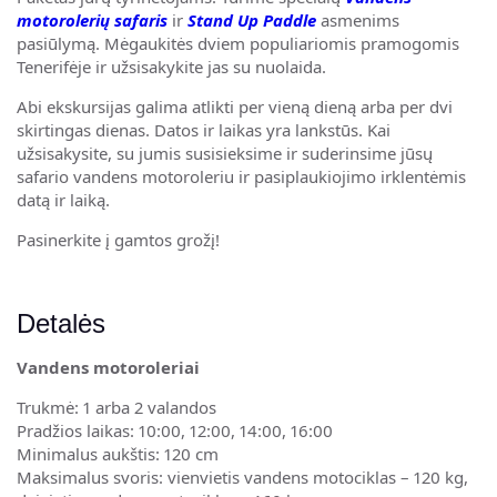
motorolerių safaris
ir
Stand Up Paddle
asmenims
pasiūlymą. Mėgaukitės dviem populiariomis pramogomis
Tenerifėje ir užsisakykite jas su nuolaida.
Abi ekskursijas galima atlikti per vieną dieną arba per dvi
skirtingas dienas. Datos ir laikas yra lankstūs. Kai
užsisakysite, su jumis susisieksime ir suderinsime jūsų
safario vandens motoroleriu ir pasiplaukiojimo irklentėmis
datą ir laiką.
Pasinerkite į gamtos grožį!
Detalės
Vandens motoroleriai
Trukmė: 1 arba 2 valandos
Pradžios laikas: 10:00, 12:00, 14:00, 16:00
Minimalus aukštis: 120 cm
Maksimalus svoris: vienvietis vandens motociklas – 120 kg,