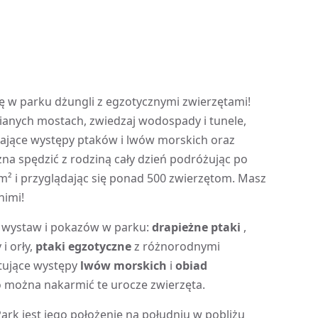
ę w parku dżungli z egzotycznymi zwierzętami!
ianych mostach, zwiedzaj wodospady i tunele,
kające występy ptaków i lwów morskich oraz
żna spędzić z rodziną cały dzień podróżując po
 m² i przyglądając się ponad 500 zwierzętom. Masz
nimi!
 wystaw i pokazów w parku:
drapieżne ptaki
,
i orły,
ptaki egzotyczne
z różnorodnymi
tujące występy
lwów morskich
i
obiad
 można nakarmić te urocze zwierzęta.
rk jest jego położenie na południu w pobliżu