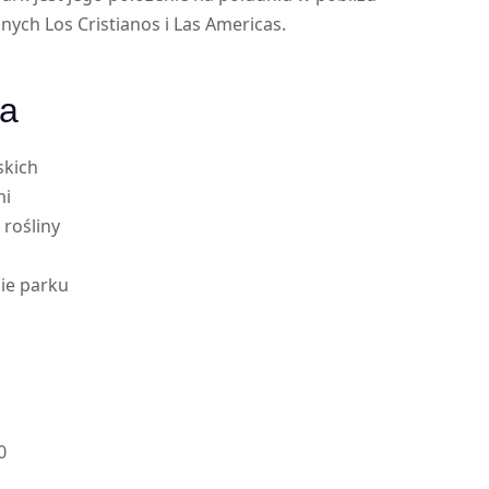
ych Los Cristianos i Las Americas.
ca
skich
mi
 rośliny
nie parku
0