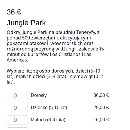
36 €
Jungle Park
Odkryj Jungle Park na południu Teneryfy, z
ponad 500 zwierzętami, ekscytującymi
pokazami ptaków i lwów morskich oraz
różnorodną przyrodą w dżungli, zaledwie 15
minut od kurortów Los Cristianos i Las
Americas.
Wybierz liczbę osób dorosłych, dzieci (5–10
lat), małych dzieci (3–4 lata) i niemowląt (0–2
lat).
ilość
Dorosły
36,00
€
Adult
ilość
Dziecko (5-10 lat)
29,00
€
Child
(5-
ilość
Maluch (3-4 lata)
16,00
€
10
Toddler
years)
(3-
ilość