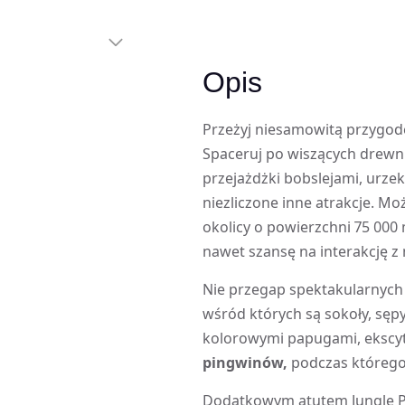
Opis
Przeżyj niesamowitą przygod
Spaceruj po wiszących drewn
przejażdżki bobslejami, urze
niezliczone inne atrakcje. Mo
okolicy o powierzchni 75 000
nawet szansę na interakcję z 
Nie przegap spektakularnych
wśród których są sokoły, sępy 
kolorowymi papugami, ekscy
pingwinów,
podczas którego
Dodatkowym atutem Jungle Pa