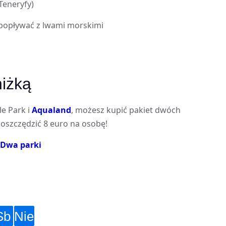
Teneryfy)
popływać z lwami morskimi
niżką
le Park i
Aqualand
, możesz kupić pakiet dwóch
aoszczędzić 8 euro na osobę!
Dwa parki
Sb
Nie