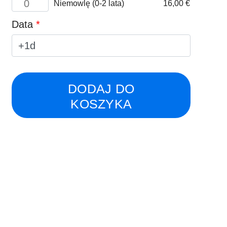
Niemowlę (0-2 lata)
16,00
€
4
Infant
years)
(0-
Data
*
2
years)
DODAJ DO
KOSZYKA