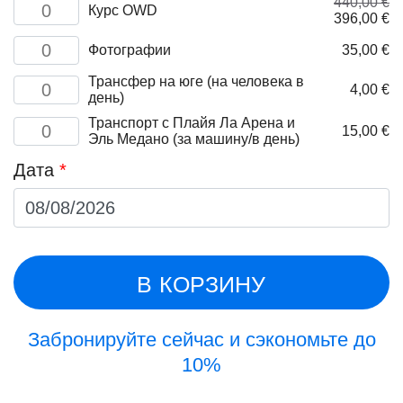
440,00
€
Количество
Курс OWD
Первонач
Т
396,00
€
товара
цена
це
OWD
Количество
Фотографии
составлял
35,00
€
39
course
товара
440,00 €.
Pictures
Трансфер на юге (на человека в
Количество
4,00
€
день)
товара
Pick
Транспорт с Плайя Ла Арена и
Количество
up
15,00
€
Эль Медано (за машину/в день)
товара
in
Pick
the
Дата
*
up
South
from
(per
Playa
person/per
La
day)
Arena
and
El
В КОРЗИНУ
Medano
(per
car/per
day)
Забронируйте сейчас и сэкономьте до
10%