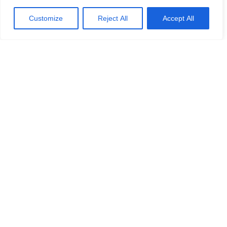
Customize
Reject All
Accept All
CON ESTE TOUR LA GENTE
TAMBIÉN RESERVA