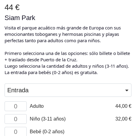
44 €
Siam Park
Visita el parque acuático más grande de Europa con sus
emocionantes toboganes y hermosas piscinas y playas
perfectas tanto para adultos como para niños.
Primero selecciona una de las opciones: sólo billete o billete
+ traslado desde Puerto de la Cruz.
Luego selecciona la cantidad de adultos y niños (3-11 años).
La entrada para bebés (0-2 años) es gratuita.
Entrada
Adult
Adulto
44,00
€
cantidad
Child
Niño (3-11 años)
32,00
€
(3-
11
Infant
Bebé (0-2 años)
years)
(0-