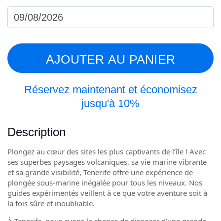
La
était :
es
Arena
35,00 €.
31
and
El
Medano
(per
car)
AJOUTER AU PANIER
Réservez maintenant et économisez
jusqu'à 10%
Description
Plongez au cœur des sites les plus captivants de l’île ! Avec
ses superbes paysages volcaniques, sa vie marine vibrante
et sa grande visibilité, Tenerife offre une expérience de
plongée sous-marine inégalée pour tous les niveaux. Nos
guides expérimentés veillent à ce que votre aventure soit à
la fois sûre et inoubliable.