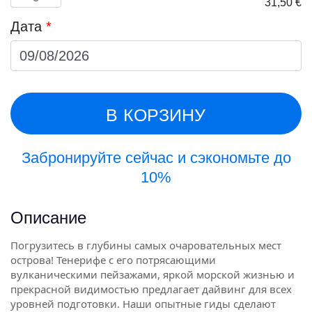
Первона
Т
31,50
€
South
товара
from
цена
це
(per
Scuba
Playa
Дата
*
составля
31
person)
Review
La
35,00 €.
Arena
and
El
Medano
(per
car)
В КОРЗИНУ
Забронируйте сейчас и сэкономьте до
10%
Описание
Погрузитесь в глубины самых очаровательных мест
острова! Тенерифе с его потрясающими
вулканическими пейзажами, яркой морской жизнью и
прекрасной видимостью предлагает дайвинг для всех
уровней подготовки. Наши опытные гиды сделают