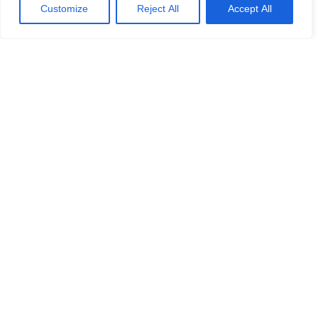
Customize
Reject All
Accept All
С ЭТИМ ТУРОМ ЛЮДИ ТАКЖЕ
БРОНИРУЮТ
-7%