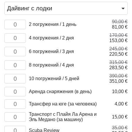
Дайвинг с лодки
90,00
€
Количество
2 погружения / 1 день
Первона
Т
81,00
€
товара
цена
це
2
170,00
€
Количество
составля
81
dives
4 погружения / 2 дня
Первонач
Т
153,00
€
товара
90,00 €.
/
цена
це
4
1
245,00
€
Количество
составлял
15
dives
6 погружений / 3 дня
day
Первонач
Т
220,50
€
товара
170,00 €.
/
цена
це
6
2
315,00
€
Количество
составлял
22
dives
8 погружений / 4 дня
days
Первонач
Т
283,50
€
товара
245,00 €.
/
цена
це
8
3
390,00
€
Количество
составлял
28
dives
10 погружений / 5 дней
days
Первонач
Т
351,00
€
товара
315,00 €.
/
цена
це
10
4
Количество
Аренда снаряжения (в день)
составлял
10,00
€
35
dives
days
товара
390,00 €.
/
Gear
Количество
5
Трансфер на юге (за человека)
4,00
€
rental
товара
days
(per
Pick
Транспорт с Плайя Ла Арена и
Количество
day)
15,00
€
up
Эль Медано (за машину)
товара
in
Pick
35,00
€
the
Количество
up
Scuba Review