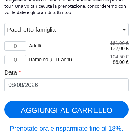
tour. Una volta ricevuta la prenotazione, concorderemo con
voi le date e gli orari di tutti i tour.
Pacchetto famiglia
161,00
€
Adult
Adulti
Il
Il
132,00
€
quantità
prezzo
pr
104,50
€
Child
originale
at
Bambino (6-11 anni)
Il
Il
86,00
€
(6-
era:
è:
prezzo
pr
11
161,00 €.
13
Data
*
originale
at
years)
era:
è:
quantità
104,50 €.
86
AGGIUNGI AL CARRELLO
Prenotate ora e risparmiate fino al 18%.