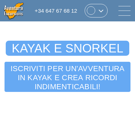
+34 647 67 68 12
KAYAK E SNORKEL
ISCRIVITI PER UN'AVVENTURA
IN KAYAK E CREA RICORDI
INDIMENTICABILI!