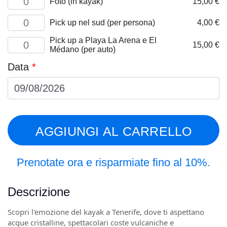
Foto (in kayak)
originale
15,00
€
at
Child
&
era:
è:
(6-
Snorkeling,
Kayaking
18,50 €.
17
10
Pick up nel sud (per persona)
4,00
€
Photos
&
years)
(per
Snorkeling,
quantità
Pick up a Playa La Arena e El
Kayaking
kayak)
15,00
€
Pick
Médano (per auto)
&
quantità
up
Snorkeling,
in
Data
*
Pick
the
up
South
from
(per
Playa
person)
La
quantità
Arena
and
AGGIUNGI AL CARRELLO
El
Medano
(per
car)
Prenotate ora e risparmiate fino al 10%.
quantità
Descrizione
Scopri l'emozione del kayak a Tenerife, dove ti aspettano
acque cristalline, spettacolari coste vulcaniche e