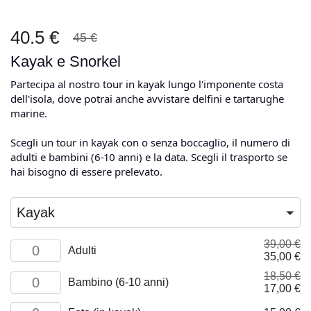
40.5 €
45 €
Kayak e Snorkel
Partecipa al nostro tour in kayak lungo l'imponente costa
dell'isola, dove potrai anche avvistare delfini e tartarughe
marine.
Scegli un tour in kayak con o senza boccaglio, il numero di
adulti e bambini (6-10 anni) e la data. Scegli il trasporto se
hai bisogno di essere prelevato.
Kayak
39,00
€
Kayaking
Adulti
Il
Il
35,00
€
&
prezzo
pr
Snorkeling,
18,50
€
Kayaking
originale
at
Adult
Bambino (6-10 anni)
Il
Il
17,00
€
&
era:
è:
quantità
prezzo
pr
Snorkeling,
39,00 €.
35
Kayaking