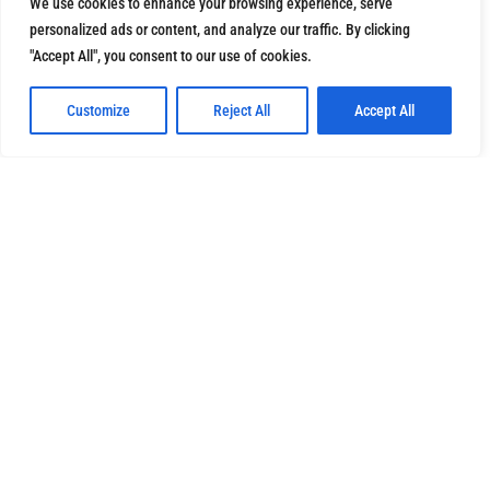
We use cookies to enhance your browsing experience, serve
personalized ads or content, and analyze our traffic. By clicking
"Accept All", you consent to our use of cookies.
Customize
Reject All
Accept All
CON QUESTO TOUR SI PRENOTANO
ANCHE
-8%
-10%