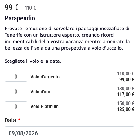
99 €
110 €
Parapendio
Provate l'emozione di sorvolare i paesaggi mozzafiato di
Tenerife con un istruttore esperto, creando ricordi
indimenticabili della vostra vacanza mentre ammirate la
bellezza dell'isola da una prospettiva a volo d'uccello.
Scegliete il volo e la data.
110,00
€
Silver
Volo d'argento
Il
Il
99,00
€
Flight
prezzo
pr
quantità
130,00
€
Golden
originale
at
Volo d'oro
Il
Il
117,00
€
Flight
era:
è:
prezzo
pr
quantità
110,00 €.
99
150,00
€
Platinum
originale
at
Volo Platinum
Il
Il
135,00
€
Flight
era:
è:
prezzo
pr
quantità
130,00 €.
11
Data
*
originale
at
era:
è:
150,00 €.
13