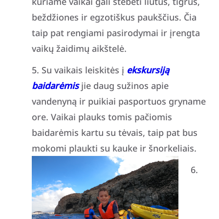
kuriame vaikai gali stebėti liūtus, tigrus,
beždžiones ir egzotiškus paukščius. Čia
taip pat rengiami pasirodymai ir įrengta
vaikų žaidimų aikštelė.
Su vaikais leiskitės į
ekskursiją
baidarėmis
jie daug sužinos apie
vandenyną ir puikiai pasportuos gryname
ore. Vaikai plauks tomis pačiomis
baidarėmis kartu su tėvais, taip pat bus
mokomi plaukti su kauke ir šnorkeliais.