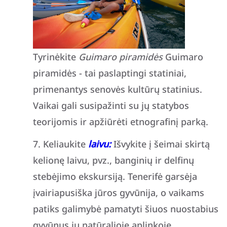
Tyrinėkite
Guimaro piramidės
Guimaro
piramidės - tai paslaptingi statiniai,
primenantys senovės kultūrų statinius.
Vaikai gali susipažinti su jų statybos
teorijomis ir apžiūrėti etnografinį parką.
Keliaukite
laivu:
Išvykite į šeimai skirtą
kelionę laivu, pvz., banginių ir delfinų
stebėjimo ekskursiją. Tenerifė garsėja
įvairiapusiška jūros gyvūnija, o vaikams
patiks galimybė pamatyti šiuos nuostabius
gyvūnus jų natūralioje aplinkoje.