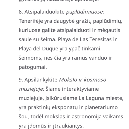
Atsipalaiduokite
paplūdimiuose:
Tenerifėje yra daugybė gražių paplūdimių,
kuriuose galite atsipalaiduoti ir mėgautis
saule su šeima. Playa de Las Teresitas ir
Playa del Duque yra ypač tinkami
šeimoms, nes čia yra ramus vanduo ir
patogumai.
Apsilankykite
Mokslo ir kosmoso
muziejuje:
Šiame interaktyviame
muziejuje, įsikūrusiame La Laguna mieste,
yra praktinių eksponatų ir planetariumo
šou, todėl mokslas ir astronomija vaikams
yra įdomūs ir įtraukiantys.