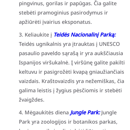
pingvinus, gorilas ir papūgas. Čia galite
stebėti pramoginius pasirodymus ir
apžiūrėti įvairius eksponatus.
Keliaukite į
Teidės Nacionalinį Parką:
Teidės ugnikalnis yra įtrauktas į UNESCO
pasaulio paveldo sąrašą ir yra aukščiausia
Ispanijos viršukalnė. Į viršūnę galite pakilti
keltuvu ir pasigrožėti kvapą gniaužiančiais
vaizdais. Kraštovaizdis yra nežemiškas, čia
galima leistis į žygius pėsčiomis ir stebėti
žvaigždes.
Mėgaukitės diena
Jungle Park:
Jungle
Park yra zoologijos ir botanikos parkas,