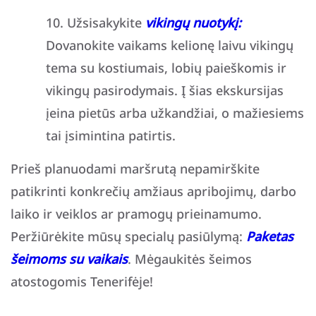
Užsisakykite
vikingų nuotykį:
Dovanokite vaikams kelionę laivu vikingų
tema su kostiumais, lobių paieškomis ir
vikingų pasirodymais. Į šias ekskursijas
įeina pietūs arba užkandžiai, o mažiesiems
tai įsimintina patirtis.
Prieš planuodami maršrutą nepamirškite
patikrinti konkrečių amžiaus apribojimų, darbo
laiko ir veiklos ar pramogų prieinamumo.
Peržiūrėkite mūsų specialų pasiūlymą:
Paketas
šeimoms su vaikais
. Mėgaukitės šeimos
atostogomis Tenerifėje!