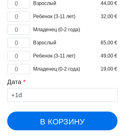
Количество
Взрослый
44,00
€
товара
Adult
Количество
Ребенок (3-11 лет)
32,00
€
товара
Child
Количество
Младенец (0-2 года)
(3-
товара
11
Infant
Количество
years)
Взрослый
65,00
€
(0-
товара
2
Adult
Количество
years)
Ребенок (3-11 лет)
49,00
€
товара
Child
Количество
Младенец (0-2 года)
19,00
€
(3-
товара
11
Infant
Дата
*
years)
(0-
2
years)
В КОРЗИНУ